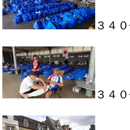
３４０
３４０