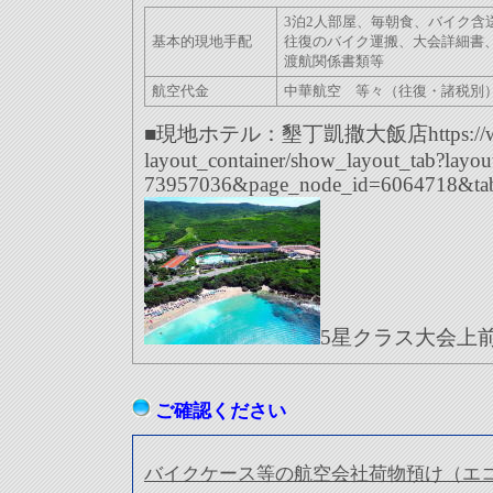
3泊2人部屋、毎朝食、バイク含
基本的現地手配
往復のバイク運搬、
大会詳細書
渡航関係書類等
航空代金
中華航空 等々（往復・諸税別
■
現地ホテル：墾丁凱撒大飯店https://www.
layout_container/show_layout_tab?layou
73957036&page_node_id=6064718&tab
5星クラス大会上
ご確認ください
バイクケース等の航空会社荷物預け（エ