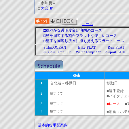
□ 参加費＝
□
大会HP
コース
□穏やかな透明度良い湾内のコース
□島を周遊する割合フラットな楽しいコース
□墾丁を周遊し所々に海も見えるフラットコース
Swim:OCEAN Bike:FLAT Run:FLAT
Avg Air Temp:30° Water Temp:23° Airport:KHH
都市
1
台北着～移動日
移動日
■選手登録
2
墾丁にて
■バイクチェ
3
■レース
■
墾丁にて
4
■朝食：ホ
墾丁にて
基本的な手配案内