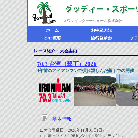
スワンインターナショナル株式会社
ホーム
お申込方法
会社概要
旅行業約款
プラ
レース紹介・大会案内
70.3 台湾（墾丁）2026
4年前のアイアンマンで慣れ親しんだ墾丁での開催
基本情報
□ 大会開催日＝
2026年11月01日(日）
□ 距離＝スイム1.98ｋ／バイク90ｋ／ラン21ｋ