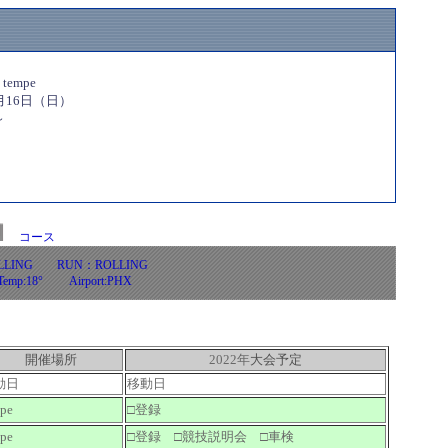
empe
月16日（日）
～
コース
OLLING RUN：ROLLING
r Temp:18° Airport:PHX
開催場所
2022年
大会予定
動日
移動日
pe
□登録
pe
□登録 □競技説明会 □車検