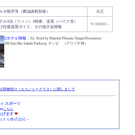
ルタ航空等（燃油諸税別途）
未定
テル4泊（ツィン）4朝食、送迎（バイク含）
￥108000～
び往復送迎ガイド、その他大会情報
□ホテル情報
：
AC Hotel by Marriott Phoenix Tempe/Downtown
100 East Rio Salado Parkway, テンピ （アリゾナ州）
社荷物預け（エコノミークラス）に関しまして
ィ-スポーツ
om
こちら
上げます
❤
ョナル株式会社～