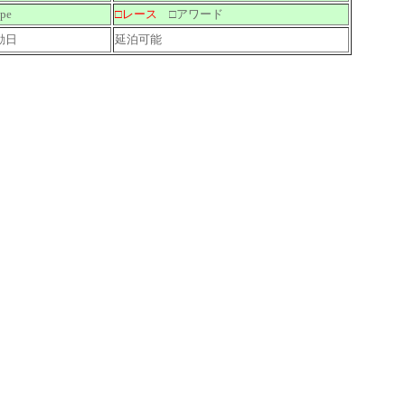
pe
□レース
□アワード
動日
延泊可能