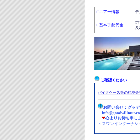
□エアー情報
デ
ホ
□基本手配代金
及
ご確認ください
バイクケース等の航空会
お問い合せ：グッデ
info@goodwilltour.c
❤
心よりお待ち申し
～スワンインターナシ