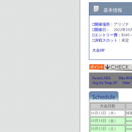
基本情報
□開催場所：
アリゾナ t
□開催日：
2022年10
□エントリー費：
$345
□
決戦スロット：
未定
大会HP
Swim:LAKE Bike:R
Avg Air Temp:26° Wate
大会日程
10月13日（木）
移
10月14日（金）
tem
10月15日（土）
tem