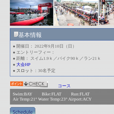
基本情報
●
開催日：
2022年9月10日（日）
●
エントリーフィー：
●
距離： スイ
ム1.9ｋ／バイク90ｋ／ラン21ｋ
●
大会HP
●
スロッ
ト：30名予定
コース
Swim:BAY Bike:FLAT Run:FLAT
Air Temp:21° Water Temp:23° Airport:ACY