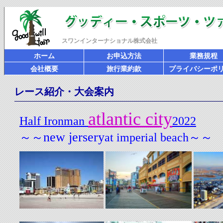
スワンインターナショナル株式会社
ホーム
お申込方法
業務規程
会社概要
旅行業約款
プライバシーポ
レース紹介・大会案内
atlantic city
Half Ironman
2022
new jersery
～～
at imperial beach～～