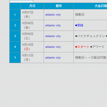
月日
都市
大会日程
9月07日
atlantic city
移動日
1
（木）
9月08日
2
atlantic city
■登録
（金）
9月09日
3
atlantic city
■バイクチェックイン
（土）
9月10日
4
atlantic city
■スタート
■アワード
（
日
）
9月11日
5
atlantic city
移動日～～
◎延泊可能
（月）