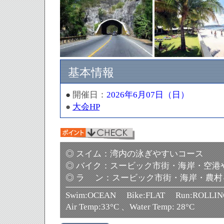
基本情報
●
開催日：
2026年6月07日（日）
●
大会HP
◎ スイム：湾内の泳ぎやすいコース
◎ バイク：スービック市街・海岸・空港
◎ ラ ン：スービック市街・海岸・農村
Swim:OCEAN Bike:FLAT Run:ROLLIN
Air Temp:33°C 、Water Temp: 28°C