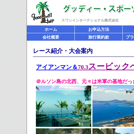
スワンインターナショナル株式会社
ホーム
お申込方法
会社概要
旅行業約款
プラ
レース紹介・大会案内
スービック
アイアンマン＆
70.3
＠ルソン島の北西、元々は米軍の基地だっ