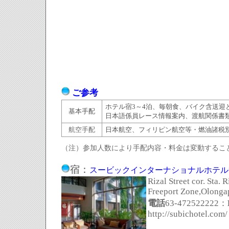
ご参考
ホテル宿3～4泊、毎朝食、バイク含送迎
基本手配
日本語係員レース情報案内、渡航関係書
航空手配
日本航空、フィリピン航空等
・燃油諸税
（注）参加人数により手配内容・料金は変動するこ
宿：
スービックインターナショナルホテル
Rizal Street cor. Sta.
Freeport Zone,Olongap
電話
63-472522222：
http://subichotel.com/