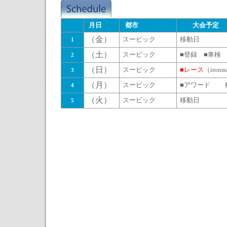
月日
都市
大
（金）
スービック
移動日
1
（土）
スービック
■登録 ■車検
2
（日）
スービック
■レース
（iron
3
（月）
スービック
■アワード 
4
（火）
スービック
移動日
5