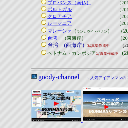
プロバンス（南仏）
（2011年
ポルトガル
（201
クロアチア
（2009~1
ルーマニア
（2010年0
2
マレーシァ
（
）
（
ランカウイ・ペナン
台湾
（東海岸） （2013
台湾 (西海岸）
(
写真集作成中
(
ベトナム・カンボジア
写真集作成中
goody-channel
～人気アイアンマンの