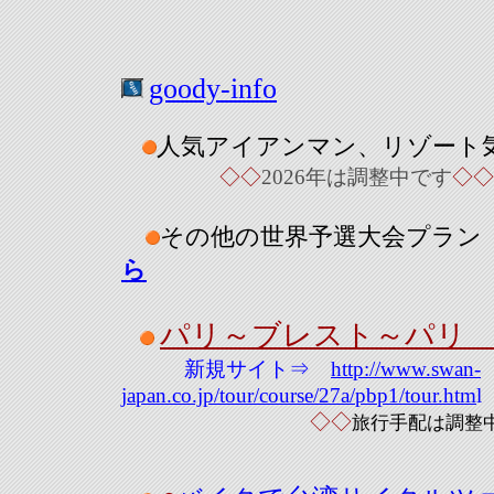
goody-info
人気アイアンマン、
リゾート
◇
◇
2026年は調整中です
◇
◇
その他の世界予選大会プラ
ら
パリ～ブレスト～パ
リ
新規サイト⇒
http://www.swan-
japan.co.jp/tour/course/27a/pbp1/tour.htm
l
◇
◇
旅行手配は調整