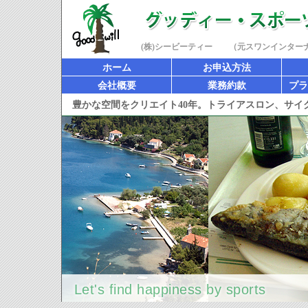
(株)シービーティー （元スワンインター
ホーム
お申込方法
会社概要
業務約款
プラ
豊かな空間をクリエイト40年。トライアスロン、サ
Let's find happiness by sports