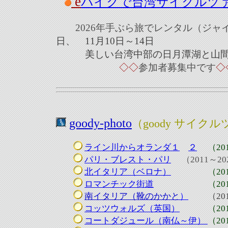
e
バイクで台湾サイクルツ
2026年
手ぶら旅でレンタル（ジャイ
日、 11月10日～14日
美しい台湾中部の日月潭湖と山間
◇
◇
参加者募集中です
◇
goody-photo
（goody サイク
ライン川からオランダ１
２
（201
パリ・ブレスト・パリ
（2011～20
北イタリア（ベロナ）
（2018
ロマンチック街道
（201
南イタリア（靴のかかと
）
（201
コッツウォルズ（英国）
（201
コートダジュール（南仏～伊）
（20