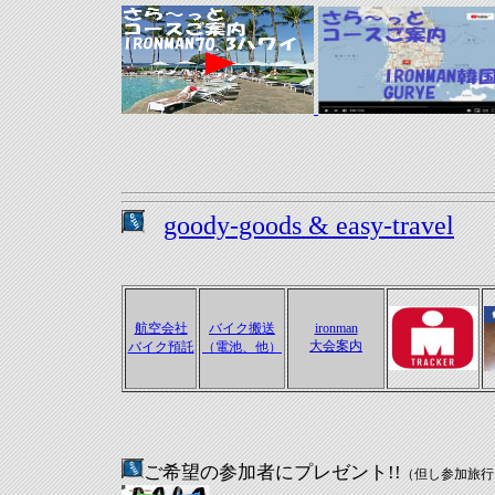
goody-goods & easy-travel
航空会社
バイク搬送
ironman
大会案内
バイク預託
（電池、他）
ご希望の参加者にプレゼント!!
（但し参加旅行